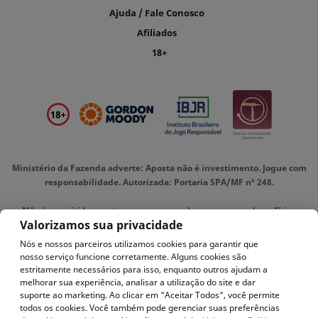
Ajuda / Fale Conosco
Afiliados
18+
Ministério da Fazenda adverte: Aposta não é investimento. Jogue com
responsabilidade. Autorizada: Portaria SPA/MF nº 248.
Não é permitido apostar com recursos de programas e benefícios
Valorizamos sua privacidade
assistenciais do Governo Federal.
Nós e nossos parceiros utilizamos cookies para garantir que
A NSX Betfair Brasil S.A., inscrita no CNPJ n.º 55.229.080/0001-43, com seu
nosso serviço funcione corretamente. Alguns cookies são
endereço registrado na Avenida Brigadeiro Faria Lima, nº 3600, conjunto 72,
estritamente necessários para isso, enquanto outros ajudam a
7º andar, Parte, Itaim Bibi, São Paulo/SP, CEP: 04.538-132, Brasil, é
melhorar sua experiência, analisar a utilização do site e dar
suporte ao marketing. Ao clicar em "Aceitar Todos", você permite
licenciada e regulamentada pela Secretaria de Prêmios e Apostas (SPA) sob
todos os cookies. Você também pode gerenciar suas preferências
a Portaria SPA/MF n.º 248. Se você tiver alguma dúvida, entre em contato