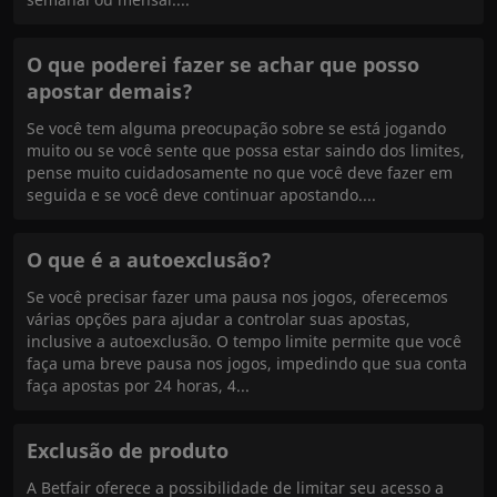
O que poderei fazer se achar que posso
apostar demais?
Se você tem alguma preocupação sobre se está jogando
muito ou se você sente que possa estar saindo dos limites,
pense muito cuidadosamente no que você deve fazer em
seguida e se você deve continuar apostando.
O que é a autoexclusão?
Se você precisar fazer uma pausa nos jogos, oferecemos
várias opções para ajudar a controlar suas apostas,
inclusive a autoexclusão. O tempo limite permite que você
faça uma breve pausa nos jogos, impedindo que sua conta
faça apostas por 24 horas, 4
Exclusão de produto
A Betfair oferece a possibilidade de limitar seu acesso a