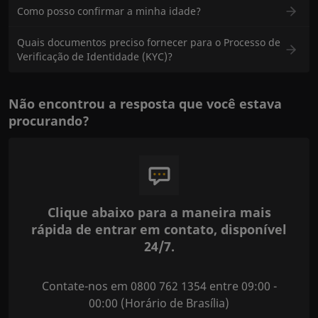
Como posso confirmar a minha idade?
Quais documentos preciso fornecer para o Processo de
Verificação de Identidade (KYC)?
Não encontrou a resposta que você estava
procurando?
Clique abaixo para a maneira mais
rápida de entrar em contato, disponível
24/7.
Contate-nos em 0800 762 1354 entre 09:00 -
00:00 (Horário de Brasília)