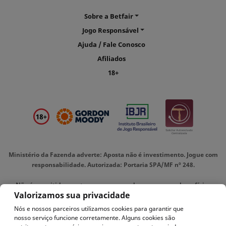
Sobre a Betfair
Jogo Responsável
Ajuda / Fale Conosco
Afiliados
18+
Ministério da Fazenda adverte: Aposta não é investimento. Jogue com
responsabilidade. Autorizada: Portaria SPA/MF nº 248.
Não é permitido apostar com recursos de programas e benefícios
Valorizamos sua privacidade
assistenciais do Governo Federal.
Nós e nossos parceiros utilizamos cookies para garantir que
A NSX Betfair Brasil S.A., inscrita no CNPJ n.º 55.229.080/0001-43, com seu
nosso serviço funcione corretamente. Alguns cookies são
endereço registrado na Avenida Brigadeiro Faria Lima, nº 3600, conjunto 72,